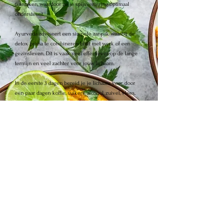
6 smaken, waardoor ze je spijsvertering optimaal
ondersteunt.
Ayurveda adviseert een simpele aanpak waarbij de
detox prima te combineren blijft met werk of een
gezinsleven. Dit is vaak veel effectiever op de lange
termijn en veel zachter voor jouw lichaam.
In de eerste 3 dagen bereid je je lichaam voor door
een paar dagen koffie, suikers, alcohol, zuivel, vlees,
vis en geraffineerde producten uit je dieet te
schrappen. Daarna eet je een paar dagen alleen
kitchari. Je hebt in deze detox dus geen honger, maar
toch is hij heel effectief.
Na deze dagen bouw je weer op naar een volwaardig,
gezond dieet. Je geeft je spijsvertering een serieuze
break van al haar activiteiten, waardoor je lichaam
zichzelf op een diep niveau kan reinigen.
Tijdens een Ayurvedische detox kun je het
reinigingsproces ondersteunen met milde
bewegingsvormen en aanpassingen in je lifestyle.