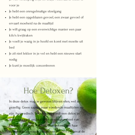
voor je
Je hebt een onregelmatige stoelgang
Je hebt een opgeblazen gevoel, een zwaar gevoel of
ervaart moeheid na de maaltijd
Je wilt graag op een evenwichtige manier een paar
kilo's kwijtraken
Je voelt je wazig in je hoofd en komt met moeite uit
bed
Je zit niet lekker in je vel en hebt een nieuwe start
nodig
Je kunt je moeilijk concentreren
Hoe Detoxen?
In deze detox mag je gewoon blijven eten, wel zo
gezellig. Geen sapjes, maar voedende maaltijden op
zijn Ayurvedisch.
Traditioneel wordt een detox in
Ayurveda vaak gedaan door een mono-dieet van
kitchari te volgen. Kitchari staat bekend om haar
reinigende en voedende eigenschappen en bevat de